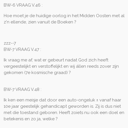
BW-6 VRAAG V.46 :
Hoe moet je de huidige oorlog in het Midden Oosten met al
z'n ellende, zien vanuit de Boeken ?
zzz--7
BW-7 VRAAG V.47 :
Ik vraag me af, wat er gebeurt nadat God zich heeft
vergeestelijkt en verstoffelijkt en wij állen reeds zover zijn
gekomen (7e kosmische graad) ?
BW-7 VRAAG V.48 :
Ik ken een meisje dat door een auto-ongeluk ± vanaf haar
10e jaar geestelijk gehandicapt geworden is. Zij is dus niet
met die toestand geboren. Heeft zoiets nu ook een doel en
betekenis en zo ja, welke ?