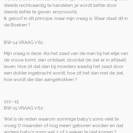
steeds rechtvaardig te handelen; je wordt liefde door
steeds liefde te geven, enzovoorts.
Ik geloof in dit principe, maar mijn vraag is: Waar staat dit in
de Boeken ?
BW-14 VRAAG V.61 :
Mijn vraag is deze: Als het zaad van de man bij het eitje van
de vrouw komt, dan ontstaat, doordat de ziel er in afdaalt,
leven. Hoe zit dat dan bij moeders waarbij het zaad door
een dokter ingebracht wordt, hoe zit het dan met de ziel,
hoe wordt die dan aangetrokken ?
zzz--15
BW-15 VRAAG V.62 :
Wat is de reden waarom sommige baby's soms véél te
vroeg (7 maanden of nog meer) geboren worden en dat
andere baby's soms wel 2 of 3 weken te láát komen ?