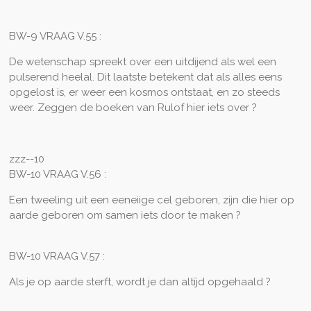
BW-9 VRAAG V.55 :
De wetenschap spreekt over een uitdijend als wel een
pulserend heelal. Dit laatste betekent dat als alles eens
opgelost is, er weer een kosmos ontstaat, en zo steeds
weer. Zeggen de boeken van Rulof hier iets over ?
zzz--10
BW-10 VRAAG V.56 :
Een tweeling uit een eeneiige cel geboren, zijn die hier op
aarde geboren om samen iets door te maken ?
BW-10 VRAAG V.57 :
Als je op aarde sterft, wordt je dan altíjd opgehaald ?