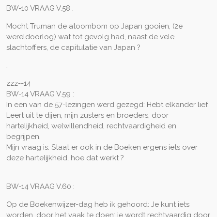
BW-10 VRAAG V.58 :
Mocht Truman de atoombom op Japan gooien, (2e
wereldoorlog) wat tot gevolg had, naast de vele
slachtoffers, de capitulatie van Japan ?
.
zzz--14
BW-14 VRAAG V.59 :
In een van de 57-lezingen werd gezegd: Hebt elkander lief.
Leert uit te dijen, mijn zusters en broeders, door
hartelijkheid, welwillendheid, rechtvaardigheid en
begrijpen.
Mijn vraag is: Staat er ook in de Boeken ergens iets over
deze hartelijkheid, hoe dat werkt ?
BW-14 VRAAG V.60 :
Op de Boekenwijzer-dag heb ik gehoord: Je kunt iets
worden, door het vaak te doen; je wordt rechtvaardig door