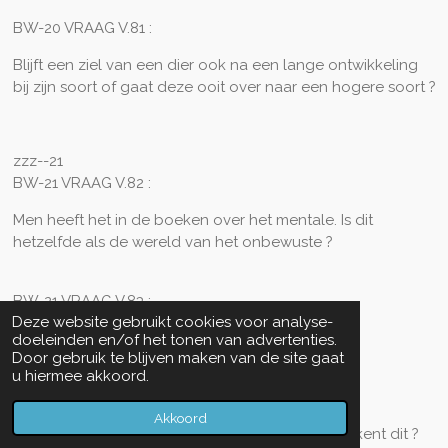
BW-20 VRAAG V.81 :
Blijft een ziel van een dier ook na een lange ontwikkeling
bij zijn soort of gaat deze ooit over naar een hogere soort ?
zzz--21
BW-21 VRAAG V.82 :
Men heeft het in de boeken over het mentale. Is dit
hetzelfde als de wereld van het onbewuste ?
BW-21 VRAAG V.83 :
Deze website gebruikt cookies voor analyse-
Kun je voor álles hulp vragen en ontvangen ?
doeleinden en/of het tonen van advertenties.
Door gebruik te blijven maken van de site gaat
u hiermee akkoord.
BW-21 VRAAG V.84 :
Akkoord
De mens leeft eigenlijk in zijn verleden. Wat betekent dit ?