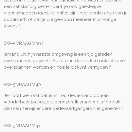
gezien in het licht van reïncarnatie en je dus al heel lang
een zelfstandig wezen bent, je ook geestelijke
eigenschappen (geduld, driftig zijn, intelligentie enz.) van je
ouders erft of dat je die gewoon meeneemt uit vorige
levens ?
BW-5 VRAAG V.39 :
Iemand uit mijn naaste omgeving is een tijd geleden
overspannen geweest. Staat er in de boeken ook iets over
overspannen worden en hoe je dit kunt vermijden ?
BW-5 VRAAG V.40 :
Je hoort wel ooit dat er in Lourdes iemand op een
wonderbaarlijke wijze is genezen. Ik vraag me af hoe dit
dan kan, terwijl andere bedevaartgangers niet genezen ?
BW-5 VRAAG V.41 :