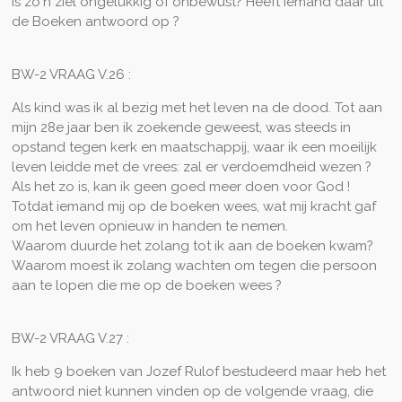
Is zo'n ziel ongelukkig of onbewust? Heeft iemand daar uit
de Boeken antwoord op ?
BW-2 VRAAG V.26 :
Als kind was ik al bezig met het leven na de dood. Tot aan
mijn 28e jaar ben ik zoekende geweest, was steeds in
opstand tegen kerk en maatschappij, waar ik een moeilijk
leven leidde met de vrees: zal er verdoemdheid wezen ?
Als het zo is, kan ik geen goed meer doen voor God !
Totdat iemand mij op de boeken wees, wat mij kracht gaf
om het leven opnieuw in handen te nemen.
Waarom duurde het zolang tot ik aan de boeken kwam?
Waarom moest ik zolang wachten om tegen die persoon
aan te lopen die me op de boeken wees ?
BW-2 VRAAG V.27 :
Ik heb 9 boeken van Jozef Rulof bestudeerd maar heb het
antwoord niet kunnen vinden op de volgende vraag, die