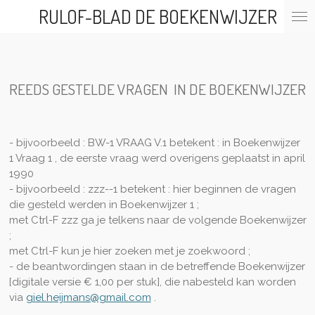
RULOF-BLAD DE BOEKENWIJZER
Ga
direct
naar
de
hoofdinhoud
REEDS GESTELDE VRAGEN IN DE BOEKENWIJZER
- bijvoorbeeld : BW-1 VRAAG V.1 betekent : in Boekenwijzer
1 Vraag 1 , de eerste vraag werd overigens geplaatst in april
1990
- bijvoorbeeld : zzz--1 betekent : hier beginnen de vragen
die gesteld werden in Boekenwijzer 1 ;
met Ctrl-F zzz ga je telkens naar de volgende Boekenwijzer
;
met Ctrl-F kun je hier zoeken met je zoekwoord ;
- de beantwordingen staan in de betreffende Boekenwijzer
[digitale versie € 1,00 per stuk], die nabesteld kan worden
via
giel.heijmans@gmail.com
.